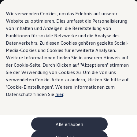
Modelle und Konfigurator
Ihre Konfiguration
Wir verwenden Cookies, um das Erlebnis auf unserer
Sondermodelle UNITED
Website zu optimieren. Dies umfasst die Personalisierung
Beratung und Kauf
von Inhalten und Anzeigen, die Bereitstellung von
Zum
Zum
Aktuelle Angebote
Hauptinhalt
Footer
Geschäftskunden und Flotten
Funktionen für soziale Netzwerke und die Analyse des
Sprachassistent
springen
springen
Sofort verfügbare Fahrzeuge
Datenverkehrs. Zu diesen Cookies gehören gezielte Social-
Occasionen
Media-Cookies und Cookies für erweiterte Analysen.
Finanzierung
Leasing-Rechner
Weitere Informationen finden Sie in unserem Hinweis auf
Elektromobilität
der Cookie-Seite. Durch Klicken auf "Akzeptieren" stimmen
Sagen Sie Ihrem ID.
Kosten und Finanzierung
Sie der Verwendung von Cookies zu. Um die von uns
Laden und Reichweite
Zuhause Laden
verwendeten Cookie-Arten zu ändern, klicken Sie bitte auf
«Hallo!»
Unterwegs Laden
"Cookie-Einstellungen". Weitere Informationen zum
Bidirektionales Laden
Datenschutz finden Sie
hier
.
Erneuerbare Energielösung: Helion
Ladezeitsimulator
Reichweitensimulator
e-Routenplaner
ChargeOn
Technologie und Batterie
Alle erlauben
Wie das Batteriesystem der ID. Modelle funktio
Nachhaltigkeit