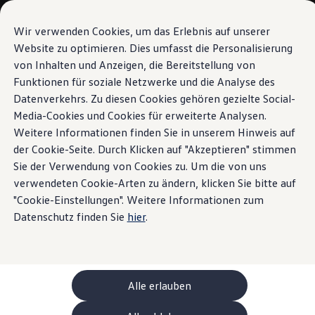
Modelle und Konfigurator
Ihre Konfiguration
Wir verwenden Cookies, um das Erlebnis auf unserer
Sondermodelle UNITED
Website zu optimieren. Dies umfasst die Personalisierung
Beratung und Kauf
von Inhalten und Anzeigen, die Bereitstellung von
Zum
Zum
Aktuelle Angebote
Hauptinhalt
Footer
Geschäftskunden und Flotten
Funktionen für soziale Netzwerke und die Analyse des
springen
springen
Sofort verfügbare Fahrzeuge
Datenverkehrs. Zu diesen Cookies gehören gezielte Social-
Occasionen
Media-Cookies und Cookies für erweiterte Analysen.
Finanzierung
Leasing-Rechner
Weitere Informationen finden Sie in unserem Hinweis auf
Elektromobilität
der Cookie-Seite. Durch Klicken auf "Akzeptieren" stimmen
Kosten und Finanzierung
Sie der Verwendung von Cookies zu. Um die von uns
Laden und Reichweite
Zuhause Laden
verwendeten Cookie-Arten zu ändern, klicken Sie bitte auf
Unterwegs Laden
"Cookie-Einstellungen". Weitere Informationen zum
Bidirektionales Laden
Datenschutz finden Sie
hier
.
Erneuerbare Energielösung: Helion
Ladezeitsimulator
Reichweitensimulator
e-Routenplaner
ChargeOn
Technologie und Batterie
Alle erlauben
Wie das Batteriesystem der ID. Modelle funktio
Nachhaltigkeit