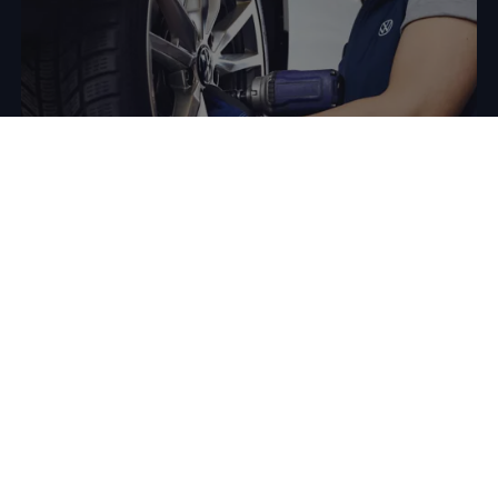
Räder- und
Reifenservice
Viele
Volkswagen
Partner kümmern sich um den
Reifenwechsel in der kalten Jahreszeit, und die
Sommerreifen können Sie einfach dort deponieren. Mit
dem Einlagerungsservice für Räder- und Reifen werden die
Reifen Ihres Verbrenner-, Hybrid- oder Elektrofahrzeugs