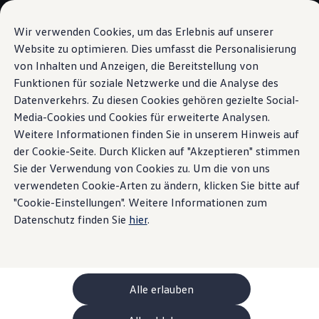
Modèles et configurateur
Votre configuration
Wir verwenden Cookies, um das Erlebnis auf unserer
Modèles spéciaux UNITED
Website zu optimieren. Dies umfasst die Personalisierung
Conseil et achat
von Inhalten und Anzeigen, die Bereitstellung von
Sauter
Passer
Offres actuelles
au
au
Clients professionnels et gestion de flotte
Funktionen für soziale Netzwerke und die Analyse des
Siège avec fonction massage
contenu
pied
Véhicules en stock
Datenverkehrs. Zu diesen Cookies gehören gezielte Social-
principal
de
Occasions
Media-Cookies und Cookies für erweiterte Analysen.
Financement
page
Calculateur de leasing
Weitere Informationen finden Sie in unserem Hinweis auf
Électromobilité
der Cookie-Seite. Durch Klicken auf "Akzeptieren" stimmen
Une assise plus
Coûts et financement
Sie der Verwendung von Cookies zu. Um die von uns
Recharge et autonomie
Recharger à domicile
verwendeten Cookie-Arten zu ändern, klicken Sie bitte auf
confortable
pour des
Recharger en déplacement
"Cookie-Einstellungen". Weitere Informationen zum
Simulateur de temps de recharge
Datenschutz finden Sie
hier
.
voyages plus détendus
Simulateur d’autonomie
Le planificateur d’itinéraires pour véhicules éle
Helion
Recharge bidirectionnelle
ChargeOn
Technologie et batterie
Alle erlauben
MEB: batterie avec système
Durabilité