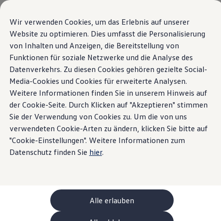
Modèles et configurateur
Votre configuration
Wir verwenden Cookies, um das Erlebnis auf unserer
Modèles spéciaux UNITED
Website zu optimieren. Dies umfasst die Personalisierung
Conseil et achat
Aperçu
Lignes d’équipements
Moteurs
Extérieur
Intérieu
von Inhalten und Anzeigen, die Bereitstellung von
Sauter
Passer
Offres actuelles
au
au
Clients professionnels et gestion de flotte
Funktionen für soziale Netzwerke und die Analyse des
contenu
pied
Véhicules en stock
Datenverkehrs. Zu diesen Cookies gehören gezielte Social-
Le Tiguan
Afficher les filtres
principal
de
Occasions
Variantes
8
Media-Cookies und Cookies für erweiterte Analysen.
Financement
page
Calculateur de leasing
Weitere Informationen finden Sie in unserem Hinweis auf
Électromobilité
der Cookie-Seite. Durch Klicken auf "Akzeptieren" stimmen
Coûts et financement
Sie der Verwendung von Cookies zu. Um die von uns
Recharge et autonomie
Recharger à domicile
verwendeten Cookie-Arten zu ändern, klicken Sie bitte auf
Recharger en déplacement
"Cookie-Einstellungen". Weitere Informationen zum
Life UNITED
R-
Simulateur de temps de recharge
Datenschutz finden Sie
hier
.
Simulateur d’autonomie
Prix TVA incluse
47'000.00 CHF
Pr
Le planificateur d’itinéraires pour véhicules éle
Limités dans le temps
Helion
MOTEURS (2 disponible)
MO
Recharge bidirectionnelle
Benzin
Automatique
all-wheel drive
ChargeOn
Puissance
110 | 150kW
Technologie et batterie
Alle erlauben
MEB: batterie avec système
Cylindrée
1,5 | 2L
Durabilité