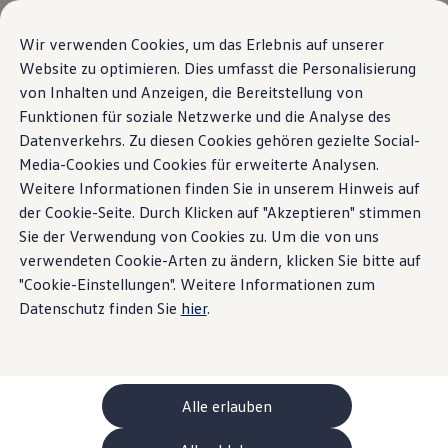
Modèles et configurateur
Votre configuration
Wir verwenden Cookies, um das Erlebnis auf unserer
Modèles spéciaux UNITED
Website zu optimieren. Dies umfasst die Personalisierung
Conseil et achat
Aperçu
Lignes d’équipements
Moteurs
Extérieur
Intérieu
von Inhalten und Anzeigen, die Bereitstellung von
Sauter
Passer
Offres actuelles
au
au
Clients professionnels et gestion de flotte
Funktionen für soziale Netzwerke und die Analyse des
contenu
pied
Véhicules en stock
Datenverkehrs. Zu diesen Cookies gehören gezielte Social-
La ID.7
Afficher les filtres
principal
de
Occasions
Variantes
6
Media-Cookies und Cookies für erweiterte Analysen.
Financement
page
Calculateur de leasing
Weitere Informationen finden Sie in unserem Hinweis auf
Électromobilité
der Cookie-Seite. Durch Klicken auf "Akzeptieren" stimmen
Coûts et financement
Sie der Verwendung von Cookies zu. Um die von uns
Recharge et autonomie
Recharger à domicile
verwendeten Cookie-Arten zu ändern, klicken Sie bitte auf
Recharger en déplacement
"Cookie-Einstellungen". Weitere Informationen zum
Pro UNITED
Pr
Simulateur de temps de recharge
Datenschutz finden Sie
hier
.
Simulateur d’autonomie
Prix TVA incluse
63'600.00 CHF
Pr
Le planificateur d’itinéraires pour véhicules éle
Limités dans le temps
Helion
VARIANTES DE BATTERIES (1 disponible)
VA
Recharge bidirectionnelle
Electrique
Électrique à 1 vitesse
ChargeOn
Capacity
77kW·h
Technologie et batterie
Alle erlauben
MEB: batterie avec système
Gamme
595km
Durabilité