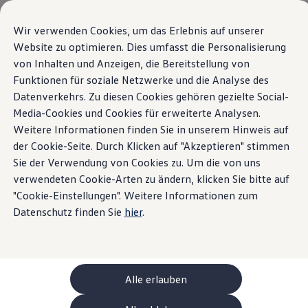
Modèles et configurateur
Votre configuration
Wir verwenden Cookies, um das Erlebnis auf unserer
Modèles spéciaux UNITED
Website zu optimieren. Dies umfasst die Personalisierung
Conseil et achat
Aperçu
Lignes d’équipements
Moteurs
Extérieur
Intérieu
von Inhalten und Anzeigen, die Bereitstellung von
Sauter
Passer
Offres actuelles
au
au
Clients professionnels et gestion de flotte
Funktionen für soziale Netzwerke und die Analyse des
contenu
pied
Véhicules en stock
Datenverkehrs. Zu diesen Cookies gehören gezielte Social-
La ID.4
principal
de
Occasions
Variantes
6
Media-Cookies und Cookies für erweiterte Analysen.
Financement
page
Calculateur de leasing
Weitere Informationen finden Sie in unserem Hinweis auf
Électromobilité
der Cookie-Seite. Durch Klicken auf "Akzeptieren" stimmen
Coûts et financement
Sie der Verwendung von Cookies zu. Um die von uns
Recharge et autonomie
Recharger à domicile
verwendeten Cookie-Arten zu ändern, klicken Sie bitte auf
Recharger en déplacement
"Cookie-Einstellungen". Weitere Informationen zum
Pro UNITED
Pr
Simulateur de temps de recharge
Datenschutz finden Sie
hier
.
Simulateur d’autonomie
Prix TVA incluse
52'600.00 CHF
Pr
Le planificateur d’itinéraires pour véhicules éle
Limités dans le temps
Helion
VARIANTES DE BATTERIES (1 disponible)
VA
Recharge bidirectionnelle
Electrique
Électrique à 1 vitesse
ChargeOn
Capacity
79kW·h
Technologie et batterie
Alle erlauben
MEB: batterie avec système
Gamme
560km
Durabilité