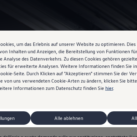
okies, um das Erlebnis auf unserer Website zu optimieren. Dies
Information
von Inhalten und Anzeigen, die Bereitstellung von Funktionen für
e Analyse des Datenverkehrs. Zu diesen Cookies gehören gezielte
ies für erweiterte Analysen. Weitere Informationen finden Sie i
Cookie-Seite. Durch Klicken auf "Akzeptieren" stimmen Sie der V
e von uns verwendeten Cookie-Arten zu ändern, klicken Sie bitte
a
Weitere Informationen zum Datenschutz finden Sie
hier
.
 precisione la miscela carburante-aria, un requisito fondamentale 
mi ridotti. Sfruttate la funzionalità avanzata in quasi tutte le si
llungen
Alle ablehnen
Al
 ID.