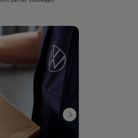
vostro partner
Volkswagen
.