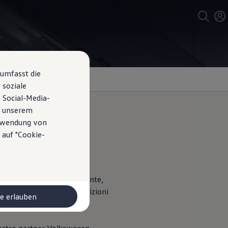
 umfasst die
 soziale
 Social-Media-
n unserem
erwendung von
 auf "Cookie-
per una combustione efficiente,
tuazioni, in svariate condizioni
le erlauben