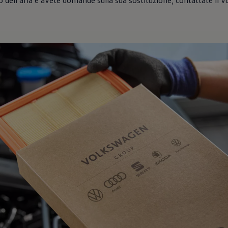
tro dell’aria e avete domande sulla sua sostituzione, contattate il 
G/3G