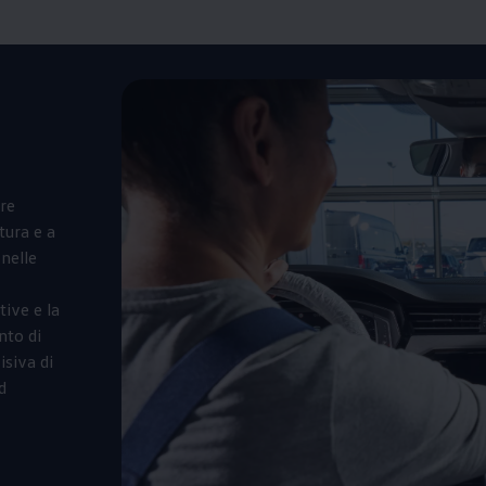
ere
tura e a
 nelle
tive e la
nto di
isiva di
d