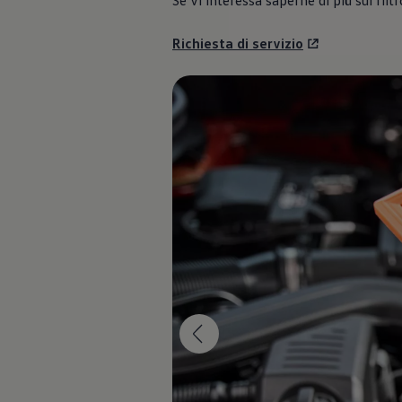
Se vi interessa saperne di più sul fil
Garanzia & durata
Riciclaggio: recuperare le materie prime
ID. Display head-up
Richiesta di servizio
Pompa di calore Volkswagen
Servizi e accessori
Campagne di richiamo
Assistenza e ricambi
Accessori e lifestyle
Garanzia
Pacchetti di servizi
Assistenza in caso di guasti o incidenti
Clever Repair / Totalrepair
Rapporto del danno online
Assicurazioni
Extra digitali
Ricerca dei servizi per il proprio modello
App Volkswagen, login e shop
Collegare cellulare e veicolo
Aggiornamenti per software, mappe e radio
Manuale digitale
Disattivazione della rete di telefonia mobile 2
myVolkswagen
Scoprire e vivere l’esperienza
Impegno calcistico
Rivista Volkswagen