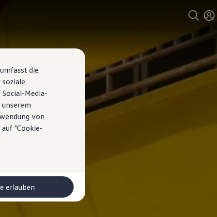
 umfasst die
 soziale
 Social-Media-
n unserem
erwendung von
 auf "Cookie-
le erlauben