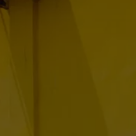
ue
dio