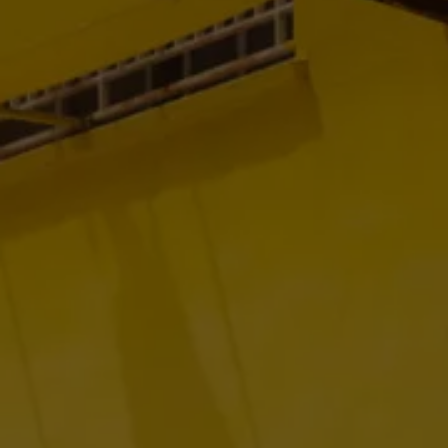
Recyclage: récupération de matières premières
ID. Affichage tête haute
Pompe à chaleur Volkswagen
Service et accessoires
Campagnes de rappel
Entretien et pièces
Accessoires et style de vie
Garantie
Packs de services
Assistance dépannage et accident
Clever Repair / Totalrepair
Rapport de dommages en ligne
Assurances
Options numériques
Trouver des services pour votre modèle
Applications Volkswagen, connexion et boutiq
Connecter un téléphone mobile au véhicule
Mises à jour pour les logiciels, les cartes et la ra
Manuel digital
Arrêt du réseau téléphonie mobile 2G/3G
myVolkswagen
Découvrir et vivre l’expérience
Engagement dans le football
Magazine Volkswagen
Blog Volkswagen