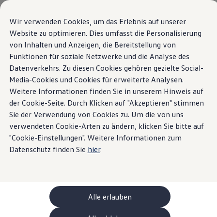
Modelle und Konfigurator
Ihre Konfiguration
Wir verwenden Cookies, um das Erlebnis auf unserer
Sondermodelle UNITED
Website zu optimieren. Dies umfasst die Personalisierung
Beratung und Kauf
Übersicht
Ausstattungsvarianten
Motoren
Exterieur
Int
von Inhalten und Anzeigen, die Bereitstellung von
Zum
Zum
Aktuelle Angebote
Hauptinhalt
Footer
Geschäftskunden und Flotten
Funktionen für soziale Netzwerke und die Analyse des
springen
springen
Sofort verfügbare Fahrzeuge
Datenverkehrs. Zu diesen Cookies gehören gezielte Social-
Occasionen
Media-Cookies und Cookies für erweiterte Analysen.
Finanzierung
Leasing-Rechner
Weitere Informationen finden Sie in unserem Hinweis auf
Elektromobilität
der Cookie-Seite. Durch Klicken auf "Akzeptieren" stimmen
Kosten und Finanzierung
Sie der Verwendung von Cookies zu. Um die von uns
Laden und Reichweite
Zuhause Laden
verwendeten Cookie-Arten zu ändern, klicken Sie bitte auf
Unterwegs Laden
"Cookie-Einstellungen". Weitere Informationen zum
Bidirektionales Laden
Datenschutz finden Sie
hier
.
Erneuerbare Energielösung: Helion
Ladezeitsimulator
Reichweitensimulator
e-Routenplaner
ChargeOn
Technologie und Batterie
Alle erlauben
Wie das Batteriesystem der ID. Modelle funktio
Nachhaltigkeit